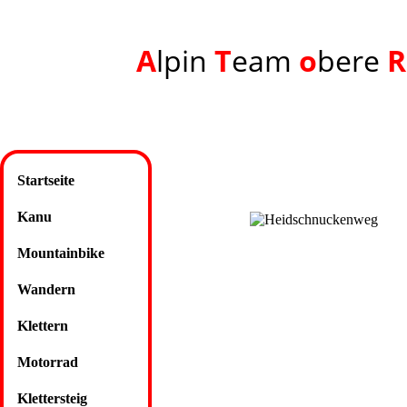
A
lpin
T
eam
o
bere
R
Startseite
Kanu
Mountainbike
Wandern
Klettern
Motorrad
Klettersteig